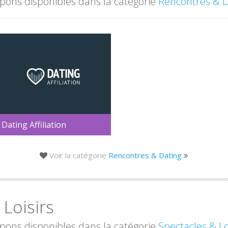
ons disponibles dans la catégorie
Rencontres & D
Dating Affiliation
Dating Affiliation vous permet
de toucher des commissions
Voir la catégorie
Rencontres & Dating
supplémentaires si vous
parrainez des nouveaux affiliés
qui génèrent des commissions.
Loisirs
ons disponibles dans la catégorie
Spectacles & Lo