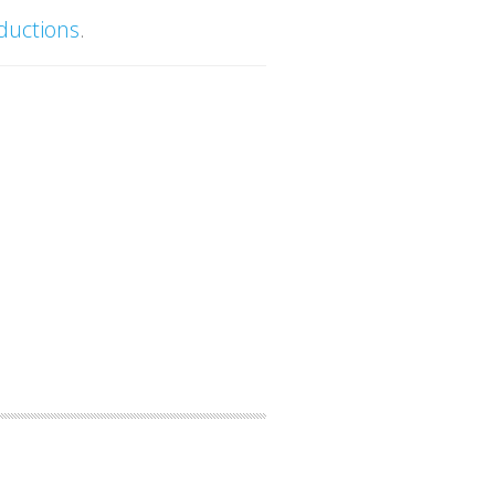
ductions
.