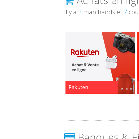
Achats en lig
Il y a
3
marchands et
7
coup
Rakuten
Achat et vente en ligne
Banques & F