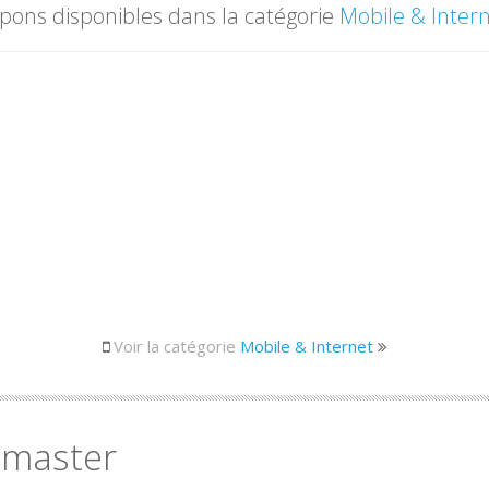
ons disponibles dans la catégorie
Mobile & Inter
Voir la catégorie
Mobile & Internet
bmaster